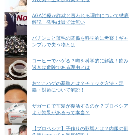
AGA治療が詐欺と言われる理由について徹底
解説！発毛は嘘では無い
パチンコと薄毛の関係を科学的に考察！ギャ
ンブルで失う物とは
コーヒーでハゲる？噂を科学的に解説！飲み
過ぎは危険である理由とは
おでこハゲの基準とは？チェック方法・定
義・対策について解説！
ザガーロで前髪が復活するのか？プロペシア
より効果があるって本当？
【プロペシア】子作りの影響とは？内服の副