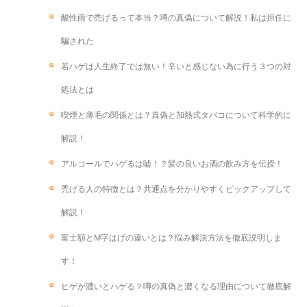
酸性雨で禿げるって本当？噂の真偽について解説！私は担任に
騙された
若ハゲは人生終了では無い！辛いと感じない為に行う３つの対
処法とは
喫煙と薄毛の関係とは？真偽と加熱式タバコについて科学的に
解説！
アルコールでハゲるは嘘！？髪の良いお酒の飲み方を伝授！
禿げる人の特徴とは？共通点を分かりやすくピックアップして
解説！
富士額とM字はげの違いとは？悩み解決方法を徹底説明しま
す！
ヒゲが濃いとハゲる？噂の真偽と濃くなる理由について徹底解