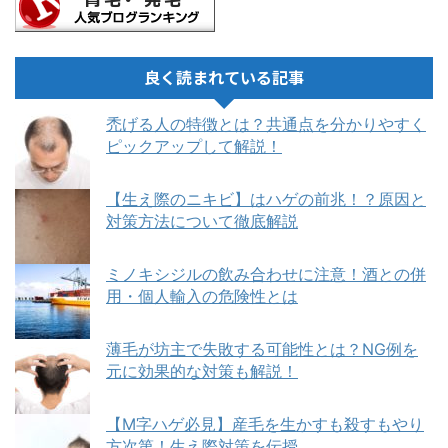
良く読まれている記事
禿げる人の特徴とは？共通点を分かりやすく
ピックアップして解説！
【生え際のニキビ】はハゲの前兆！？原因と
対策方法について徹底解説
ミノキシジルの飲み合わせに注意！酒との併
用・個人輸入の危険性とは
薄毛が坊主で失敗する可能性とは？NG例を
元に効果的な対策も解説！
【M字ハゲ必見】産毛を生かすも殺すもやり
方次第！生え際対策を伝授