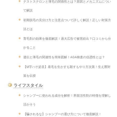
テストステロンと薄毛の関係性とは？原因とメカニズムについ
て解説
初期脱毛の見分け方と注意点ついて詳しく解説！正しい対策方
法とは
育毛剤の効果を徹底解説！過大広告で被害続出？口コミから分
かること
遺伝と薄毛の関連性を簡単図解！AGA検査の信憑性とは？
【M字ハゲ必見】産毛を生かすも殺すもやり方次第！生え際対
策を伝授
ライフスタイル
シャンプーに使われる成分を解析！界面活性剤の特徴を理解し
活かそう
【騙されるな】シャンプーの選び方について徹底解説！